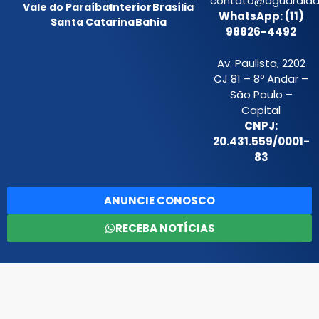
contato@aguardiada
Vale do Paraíba
Interior
Brasília
WhatsApp: (11)
Santa Catarina
Bahia
98826-4492
Av. Paulista, 2202
CJ 81 – 8º Andar –
São Paulo –
Capital
CNPJ:
20.431.559/0001-
83
ANUNCIE CONOSCO
RECEBA NOTÍCIAS