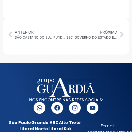
ANTERIOR
PRÓXIMO
SÃO CAETANO DO SUL: FUNDAÇÃO DAS ARTES ENCERRA CELEBRAÇÃO DE 57 ANOS COM EXPRESSIVA PARTICIPAÇÃO DO PÚBLICO
SBC: GOVERNO DO ESTADO ENTREGA TÍTULOS E LANÇA CARRETA DE REGULARIZAÇÃO FUNDIÁRIA
NOS ENCONTRE NAS REDES SOCIAIS:
São Paulo
Grande ABC
Alto Tietê
E-mail:
Litoral Norte
Litoral Sul