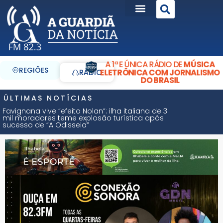
A 1ª E ÚNICA RÁDIO DE
MÚSICA
REGIÕES
ELETRÔNICA COM JORNALISMO
RÁDIO
DO BRASIL
ÚLTIMAS NOTÍCIAS
Favignana vive “efeito Nolan”: ilha italiana de 3
mil moradores teme explosão turística após
sucesso de “A Odisseia”