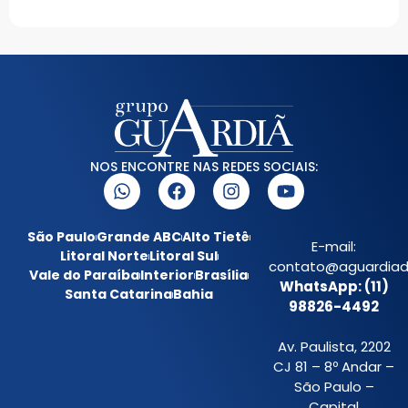
NOS ENCONTRE NAS REDES SOCIAIS:
São Paulo
Grande ABC
Alto Tietê
E-mail:
Litoral Norte
Litoral Sul
contato@aguardiada
Vale do Paraíba
Interior
Brasília
WhatsApp: (11)
Santa Catarina
Bahia
98826-4492
Av. Paulista, 2202
CJ 81 – 8º Andar –
São Paulo –
Capital