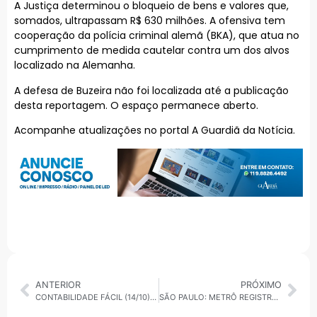
A Justiça determinou o bloqueio de bens e valores que,
somados, ultrapassam R$ 630 milhões. A ofensiva tem
cooperação da polícia criminal alemã (BKA), que atua no
cumprimento de medida cautelar contra um dos alvos
localizado na Alemanha.
A defesa de Buzeira não foi localizada até a publicação
desta reportagem. O espaço permanece aberto.
Acompanhe atualizações no portal A Guardiã da Notícia.
ANTERIOR
PRÓXIMO
CONTABILIDADE FÁCIL (14/10): REFORMA TRIBUTÁRIA MUDA COBRANÇA DE IMPOSTOS NO BRASIL
SÃO PAULO: METRÔ REGISTRA LENTIDÃO NA LINHA 2-VERDE NA MANHÃ DESTA TERÇA (14)