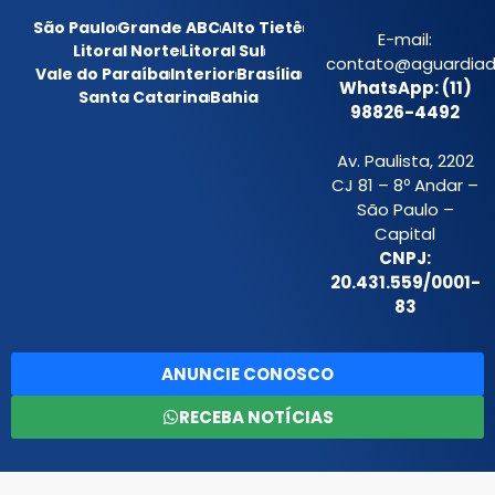
São Paulo
Grande ABC
Alto Tietê
E-mail:
Litoral Norte
Litoral Sul
contato@aguardiada
Vale do Paraíba
Interior
Brasília
WhatsApp: (11)
Santa Catarina
Bahia
98826-4492
Av. Paulista, 2202
CJ 81 – 8º Andar –
São Paulo –
Capital
CNPJ:
20.431.559/0001-
83
ANUNCIE CONOSCO
RECEBA NOTÍCIAS