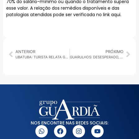
70% do salário-mínimo ou quando o tratamento supera
esse valor. A relação dos remédios disponíveis e das
patologias atendidas pode ser verificada no link
aqui
.
ANTERIOR
PRÓXIMO
UBATUBA: TURISTA RELATA GOLPE DE R$ 4.510 EM PAGAMENTO COM CARTÃO NA PRAIA DAS TONINHAS
GUARULHOS: DESESPERADO, PIETÁ VOLTA AO PASSADO, ESQUECE PROPOSTAS E ATACA LUCAS SANCHES EM DEBATE
NOS ENCONTRE NAS REDES SOCIAIS: