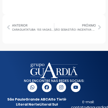
ANTERIOR
PRÓXIMO
CARAGUATATUBA: 155 VAGAS DE EMPREGO NO PAT E CATE
SÃO SEBASTIÃO: INCENTIVA SAÚDE ANIMAL COM 12º MUTIRÃO DE CASTRAÇÃO GRATUITA
NOS ENCONTRE NAS REDES SOCIAIS:
São Paulo
Grande ABC
Alto Tietê
E-mail:
Litoral Norte
Litoral Sul
contato@aguardiada