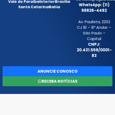
Vale do Paraíba
Interior
Brasília
WhatsApp: (11)
Santa Catarina
Bahia
98826-4492
Av. Paulista, 2202
CJ 81 – 8º Andar –
São Paulo –
Capital
CNPJ:
20.431.559/0001-
83
ANUNCIE CONOSCO
RECEBA NOTÍCIAS