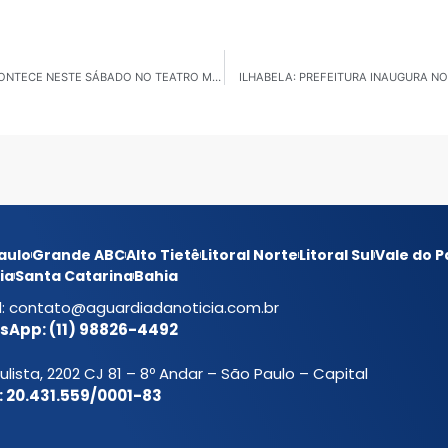
CARAGUATATUBA: FESTIVAL LIVRE PROMODANÇA ACONTECE NESTE SÁBADO NO TEATRO MÁRIO COVAS
ILHABELA: PREFEITURA INAUGURA NO
aulo
Grande ABC
Alto Tietê
Litoral Norte
Litoral Sul
Vale do P
ia
Santa Catarina
Bahia
l:
contato@aguardiadanoticia.com.br
App: (11) 98826-4492
ulista, 2202 CJ 81 – 8º Andar – São Paulo – Capital
 20.431.559/0001-83