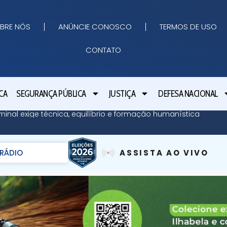
BRE NÓS
ANÚNCIE CONOSCO
TERMOS DE USO
CONTATO
CA
SEGURANÇA PÚBLICA
JUSTIÇA
DEFESA NACIONAL
minal exige técnica, equilíbrio e formação humanística
RÁDIO
ASSISTA AO VIVO