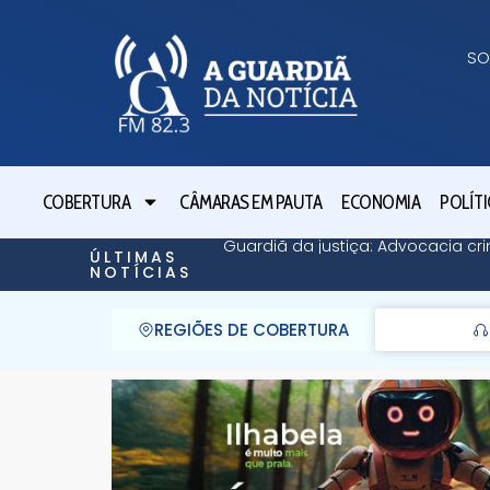
SO
COBERTURA
CÂMARAS EM PAUTA
ECONOMIA
POLÍTI
Guardiã da justiça: Advocacia cri
ÚLTIMAS
NOTÍCIAS
REGIÕES DE COBERTURA