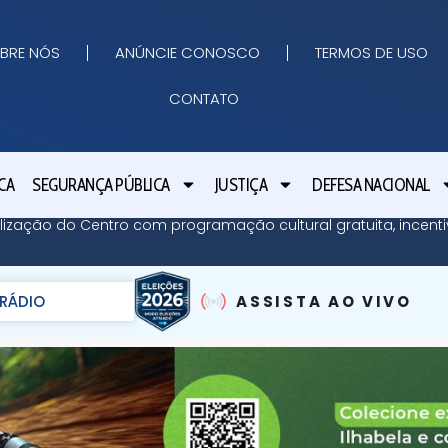
BRE NÓS
ANÚNCIE CONOSCO
TERMOS DE USO
CONTATO
CA
SEGURANÇA PÚBLICA
JUSTIÇA
DEFESA NACIONAL
lização do Centro com programação cultural gratuita, incent
RÁDIO
ASSISTA AO VIVO