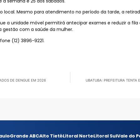
te a semana e 25 aos sábados.
rio local. Mesmo para atendimento no período da tarde, a retir
que a unidade móvel permitirá antecipar exames e reduzir a fila 
 da gestão com a saúde da mulher.
fone (12) 3896-9221.
MADOS DE DENGUE EM 2026
UBATUBA: PREFEITURA TENTA 
aulo
Grande ABC
Alto Tietê
Litoral Norte
Litoral Sul
Vale do P