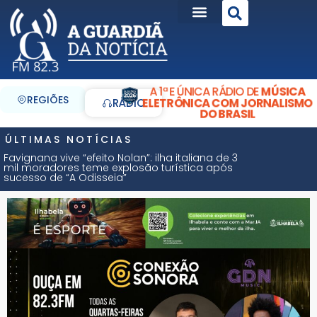
A 1ª E ÚNICA RÁDIO DE
MÚSICA
REGIÕES
ELETRÔNICA COM JORNALISMO
RÁDIO
DO BRASIL
ÚLTIMAS NOTÍCIAS
Favignana vive “efeito Nolan”: ilha italiana de 3
mil moradores teme explosão turística após
sucesso de “A Odisseia”