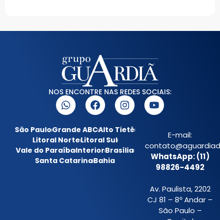
NOS ENCONTRE NAS REDES SOCIAIS:
São Paulo
Grande ABC
Alto Tietê
E-mail:
Litoral Norte
Litoral Sul
contato@aguardiada
Vale do Paraíba
Interior
Brasília
WhatsApp: (11)
Santa Catarina
Bahia
98826-4492
Av. Paulista, 2202
CJ 81 – 8º Andar –
São Paulo –