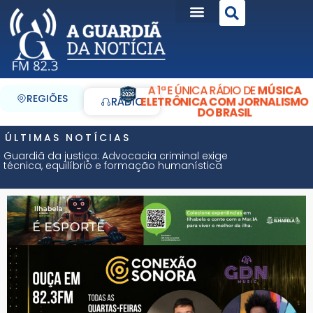
A 1ª E ÚNICA RÁDIO DE
MÚSICA
REGIÕES
ELETRÔNICA COM JORNALISMO
RÁDIO
DO BRASIL
ÚLTIMAS NOTÍCIAS
Guardiã da justiça: Advocacia criminal exige
técnica, equilíbrio e formação humanística