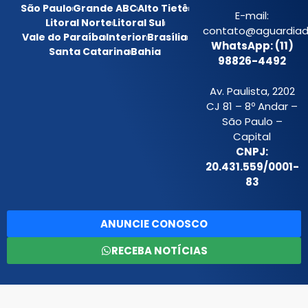
São Paulo
Grande ABC
Alto Tietê
E-mail:
Litoral Norte
Litoral Sul
contato@aguardiada
Vale do Paraíba
Interior
Brasília
WhatsApp: (11)
Santa Catarina
Bahia
98826-4492
Av. Paulista, 2202
CJ 81 – 8º Andar –
São Paulo –
Capital
CNPJ:
20.431.559/0001-
83
ANUNCIE CONOSCO
RECEBA NOTÍCIAS