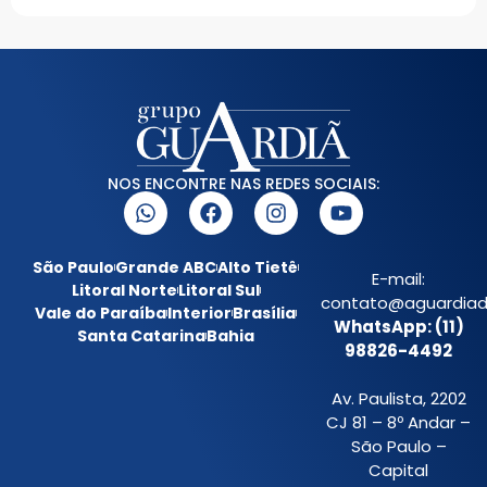
NOS ENCONTRE NAS REDES SOCIAIS:
São Paulo
Grande ABC
Alto Tietê
E-mail:
Litoral Norte
Litoral Sul
contato@aguardiada
Vale do Paraíba
Interior
Brasília
WhatsApp: (11)
Santa Catarina
Bahia
98826-4492
Av. Paulista, 2202
CJ 81 – 8º Andar –
São Paulo –
Capital