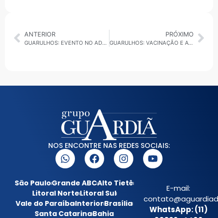
ANTERIOR
PRÓXIMO
GUARULHOS: EVENTO NO ADAMASTOR OFERECE VAGAS DE ESTÁGIO E JOVEM APRENDIZ
GUARULHOS: VACINAÇÃO E ATENDIMENTO MÉDICO NESTE SÁBADO
NOS ENCONTRE NAS REDES SOCIAIS:
São Paulo
Grande ABC
Alto Tietê
E-mail:
Litoral Norte
Litoral Sul
contato@aguardiada
Vale do Paraíba
Interior
Brasília
WhatsApp: (11)
Santa Catarina
Bahia