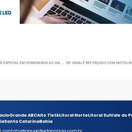
GUARULHOS: CEU VILA SÃO RAFAEL PROMOVE MANHÃ ESPECIAL EM HOMENAGEM AO DIA DAS MÃES
aulo
Grande ABC
Alto Tietê
Litoral Norte
Litoral Sul
Vale do P
ia
Santa Catarina
Bahia
l:
contato@aguardiadanoticia.com.br