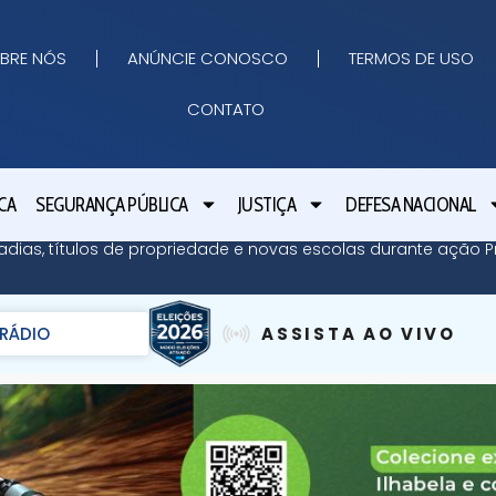
BRE NÓS
ANÚNCIE CONOSCO
TERMOS DE USO
CONTATO
CA
SEGURANÇA PÚBLICA
JUSTIÇA
DEFESA NACIONAL
adias, títulos de propriedade e novas escolas durante ação Pr
RÁDIO
ASSISTA AO VIVO