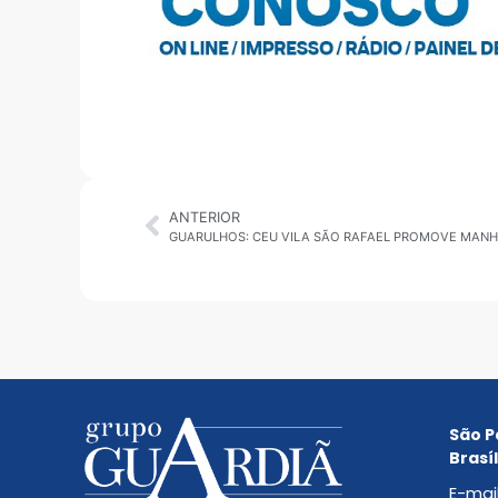
ANTERIOR
São P
Brasíl
E-mai