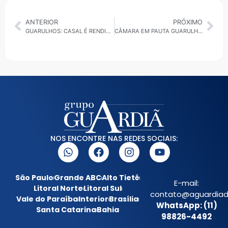
ANTERIOR
PRÓXIMO
GUARULHOS: CASAL É RENDIDO POR ASSALTANTES EM PLENA LUZ DO DIA
CÂMARA EM PAUTA GUARULHOS: AÇÃO JUDICIAL CONTRA REFORMA ADMINISTRATIVA É TEMA DA SESSÃO
NOS ENCONTRE NAS REDES SOCIAIS:
São Paulo
Grande ABC
Alto Tietê
E-mail:
Litoral Norte
Litoral Sul
contato@aguardiada
Vale do Paraíba
Interior
Brasília
WhatsApp: (11)
Santa Catarina
Bahia
98826-4492