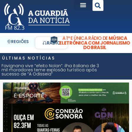
A 1ª E ÚNICA RÁDIO DE
MÚSICA
REGIÕES
ELETRÔNICA COM JORNALISMO
RÁDIO
DO BRASIL
ÚLTIMAS NOTÍCIAS
Favignana vive “efeito Nolan”: ilha italiana de 3
mil moradores teme explosão turística após
sucesso de “A Odisseia”