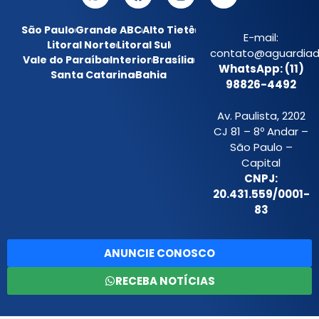
São Paulo
Grande ABC
Alto Tietê
E-mail:
Litoral Norte
Litoral Sul
contato@aguardiada
Vale do Paraíba
Interior
Brasília
WhatsApp: (11)
Santa Catarina
Bahia
98826-4492
Av. Paulista, 2202
CJ 81 – 8º Andar –
São Paulo –
Capital
CNPJ:
20.431.559/0001-
83
ANUNCIE CONOSCO
RECEBA NOTÍCIAS