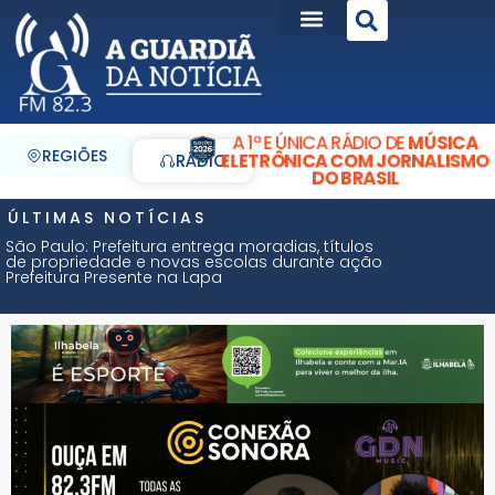
A 1ª E ÚNICA RÁDIO DE
MÚSICA
REGIÕES
ELETRÔNICA COM JORNALISMO
RÁDIO
DO BRASIL
ÚLTIMAS NOTÍCIAS
São Paulo: Prefeitura entrega moradias, títulos
de propriedade e novas escolas durante ação
Prefeitura Presente na Lapa