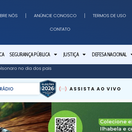
BRE NÓS
ANÚNCIE CONOSCO
TERMOS DE USO
CONTATO
CA
SEGURANÇA PÚBLICA
JUSTIÇA
DEFESA NACIONAL
olsonaro no dia dos pais
RÁDIO
ASSISTA AO VIVO