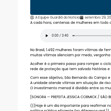
A Equipe Guardiã da Notícia
setembro 29, 2
A cada hora, centenas de mulheres em todo o 
No Brasil, 1.492 mulheres foram vítimas de fem
muitas vítimas silenciam por medo, vergonha
Acolher é o primeiro passo para romper o cic
rede de proteção que tem salvado histórias e
Com esse objetivo, São Bernardo do Campo e
A unidade atende vítimas em situação de risco
O investimento mensal é dividido entre os mu
[SONORA — PREFEITA JESSICA CORMICK / SÃO B
(((Hoje é um dia importante para reafirmar n
política pública eficiente faz diferença real.))