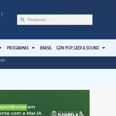
PROGRAMAS
BRASIL
GDN: POP, GEEK & SOUND
Delegad
ulo
movimen