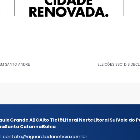
 EM SANTO ANDRÉ
ELEIÇÕES SBC: DIB DE
aulo
Grande ABC
Alto Tietê
Litoral Norte
Litoral Sul
Vale do P
ia
Santa Catarina
Bahia
l:
contato@aguardiadanoticia.com.br