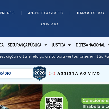
BRE NÓS
ANÚNCIE CONOSCO
TERMOS DE USO
CONTATO
CA
SEGURANÇA PÚBLICA
JUSTIÇA
DEFESA NACIONAL
struição no Sul e reforça alerta para ventos fortes em São Pa
RÁDIO
ASSISTA AO VIVO