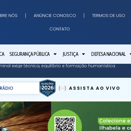
BRE NÓS
ANÚNCIE CONOSCO
TERMOS DE USO
CONTATO
CA
SEGURANÇA PÚBLICA
JUSTIÇA
DEFESA NACIONAL
minal exige técnica, equilíbrio e formação humanística
RÁDIO
ASSISTA AO VIVO