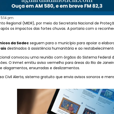
5:14 pm
to Regional (MIDR), por meio da Secretaria Nacional de Proteç
após os impactos das fortes chuvas. A portaria com o reconhec
cnicos da Sedec
seguem para o município para apoiar a elabora
rais
destinados à assistência humanitária e ao restabelecimento
 Nacional convocou uma reunião com órgãos do Sistema Federal 
sões. O Inmet emitiu aviso vermelho para áreas do Rio de Jane
e alagamentos, enxurradas e deslizamentos.
a Civil Alerta, sistema gratuito que envia avisos sonoros e me