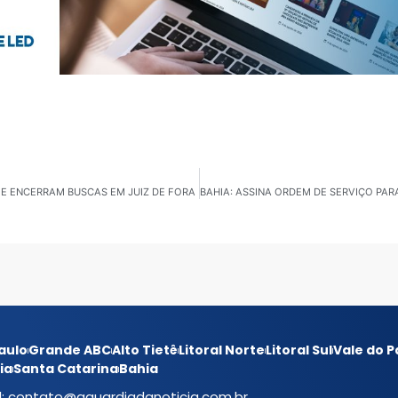
E ENCERRAM BUSCAS EM JUIZ DE FORA
aulo
Grande ABC
Alto Tietê
Litoral Norte
Litoral Sul
Vale do P
ia
Santa Catarina
Bahia
l:
contato@aguardiadanoticia.com.br