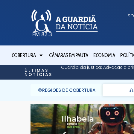
SO
COBERTURA
CÂMARAS EM PAUTA
ECONOMIA
POLÍTI
Guardiã da justiça: Advocacia cri
ÚLTIMAS
NOTÍCIAS
REGIÕES DE COBERTURA