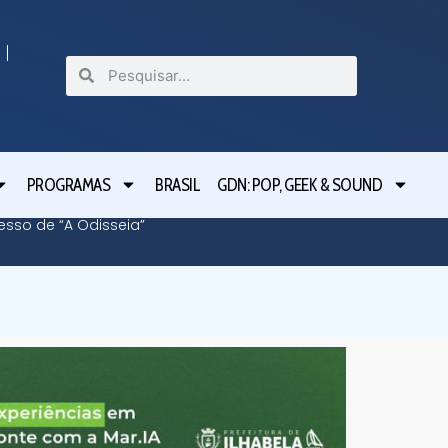
PROGRAMAS
BRASIL
GDN: POP, GEEK & SOUND
cesso de “A Odisseia”
Lula le