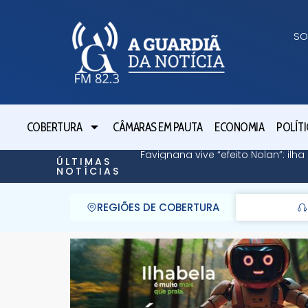
SO
COBERTURA
CÂMARAS EM PAUTA
ECONOMIA
POLÍTI
Favignana vive “efeito Nolan”: il
ÚLTIMAS
NOTÍCIAS
REGIÕES DE COBERTURA