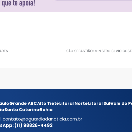
LARES
aulo
Grande ABC
Alto Tietê
Litoral Norte
Litoral Sul
Vale do P
ia
Santa Catarina
Bahia
l:
contato@aguardiadanoticia.com.br
App: (11) 98826-4492