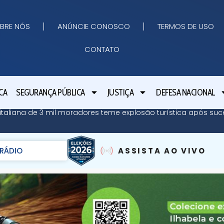
BRE NÓS
ANÚNCIE CONOSCO
TERMOS DE USO
CONTATO
CA
SEGURANÇA PÚBLICA
JUSTIÇA
DEFESA NACIONAL
ha italiana de 3 mil moradores teme explosão turística após su
RÁDIO
ASSISTA AO VIVO