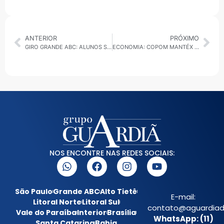
ANTERIOR
PRÓXIMO
GIRO GRANDE ABC: ALUNOS SELECIONADOS PARA INTERCÂMBIO, CARNAVAL EM RIBEIRÃO E REGRAS PARA PISCINAS
ECONOMIA: COPOM MANTÉX SELIC EM 15% a.a, BANCO CENTRAL SINALIZA POSSÍVEL FLEXIBILIZAÇÃO ESTE ANO
NOS ENCONTRE NAS REDES SOCIAIS:
São Paulo
Grande ABC
Alto Tietê
E-mail:
Litoral Norte
Litoral Sul
contato@aguardiada
Vale do Paraíba
Interior
Brasília
WhatsApp: (11)
Santa Catarina
Bahia