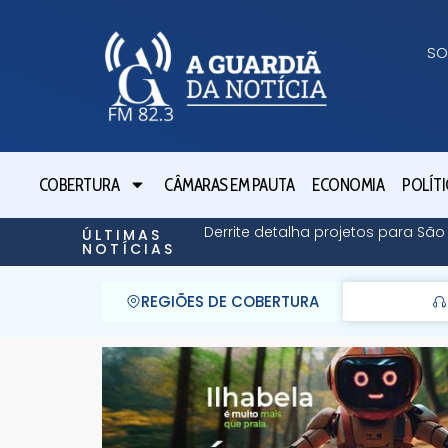
SO
COBERTURA
CÂMARAS EM PAUTA
ECONOMIA
POLÍTI
Derrite detalha projetos para Sã
ÚLTIMAS
NOTÍCIAS
REGIÕES DE COBERTURA