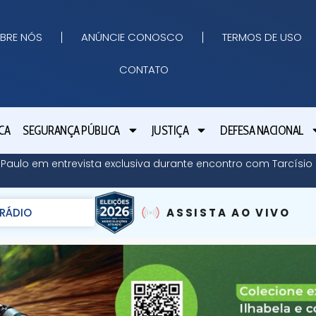
BRE NÓS
ANÚNCIE CONOSCO
TERMOS DE USO
CONTATO
CA
SEGURANÇA PÚBLICA
JUSTIÇA
DEFESA NACIONAL
o Paulo em entrevista exclusiva durante encontro com Tarcísi
RÁDIO
ASSISTA AO VIVO