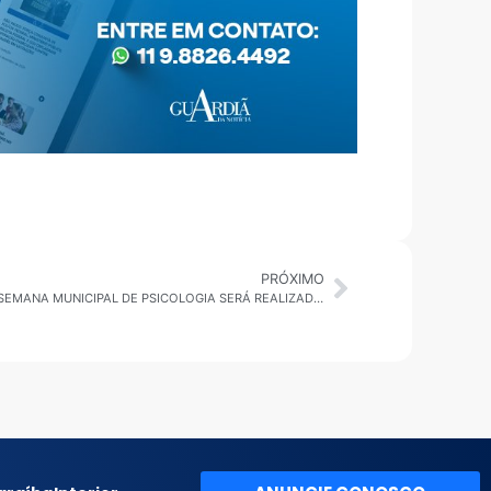
PRÓXIMO
CÂMARA EM PAUTA MOGI DAS CRUZES: SEMANA MUNICIPAL DE PSICOLOGIA SERÁ REALIZADA NA CÂMARA DE MOGI