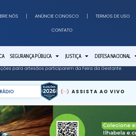
BRE NÓS
ANÚNCIE CONOSCO
TERMOS DE USO
CONTATO
CA
SEGURANÇA PÚBLICA
JUSTIÇA
DEFESA NACIONAL
crições para artesãos participarem da Feira da Gestante
RÁDIO
ASSISTA AO VIVO