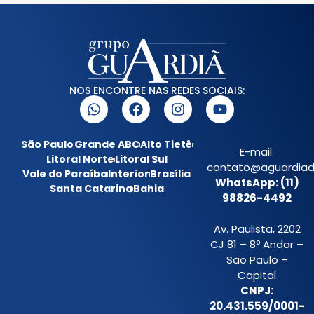
NOS ENCONTRE NAS REDES SOCIAIS:
São Paulo
Grande ABC
Alto Tietê
E-mail:
Litoral Norte
Litoral Sul
contato@aguardiada
Vale do Paraíba
Interior
Brasília
WhatsApp: (11)
Santa Catarina
Bahia
98826-4492
Av. Paulista, 2202
CJ 81 – 8º Andar –
São Paulo –
Capital
CNPJ:
20.431.559/0001-