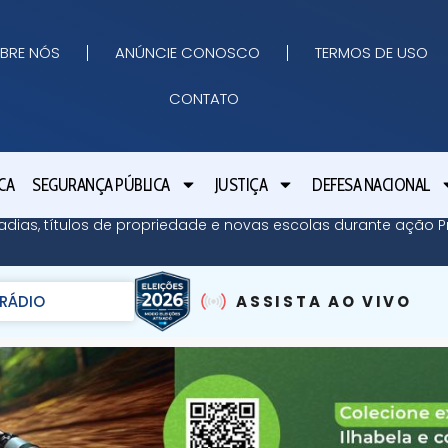
BRE NÓS
ANÚNCIE CONOSCO
TERMOS DE USO
CONTATO
CA
SEGURANÇA PÚBLICA
JUSTIÇA
DEFESA NACIONAL
adias, títulos de propriedade e novas escolas durante ação Pr
RÁDIO
ASSISTA AO VIVO