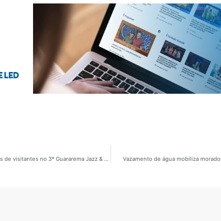
Praça Dona Nenê vira palco da cultura e recebe milhares de visitantes no 3º Guararema Jazz & Blues Festival
Vazamento de água mobiliza morador