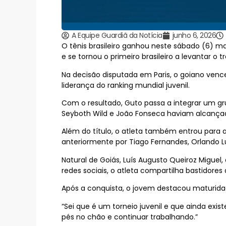
A Equipe Guardiã da Notícia
junho 6, 2026
O tênis brasileiro ganhou neste sábado (6) mai
e se tornou o primeiro brasileiro a levantar o 
Na decisão disputada em Paris, o goiano ven
liderança do ranking mundial juvenil.
Com o resultado, Guto passa a integrar um gru
Seyboth Wild e João Fonseca haviam alcançad
Além do título, o atleta também entrou para 
anteriormente por Tiago Fernandes, Orlando L
Natural de Goiás, Luís Augusto Queiroz Migue
redes sociais, o atleta compartilha bastidore
Após a conquista, o jovem destacou maturidade
“Sei que é um torneio juvenil e que ainda exi
pés no chão e continuar trabalhando.”