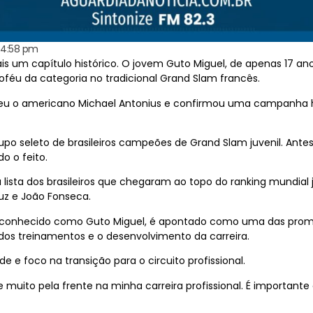
4:58 pm
s um capítulo histórico. O jovem Guto Miguel, de apenas 17 anos
troféu da categoria no tradicional Grand Slam francês.
ceu o americano Michael Antonius e confirmou uma campanha hi
po seleto de brasileiros campeões de Grand Slam juvenil. Ante
o o feito.
a lista dos brasileiros que chegaram ao topo do ranking mundia
uz e João Fonseca.
l, conhecido como Guto Miguel, é apontado como uma das promes
s dos treinamentos e o desenvolvimento da carreira.
 e foco na transição para o circuito profissional.
ste muito pela frente na minha carreira profissional. É importa