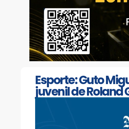
Esporte: Guto Migu
juvenil de Roland 