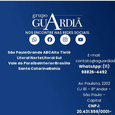
NOS ENCONTRE NAS REDES SOCIAIS:
São Paulo
Grande ABC
Alto Tietê
E-mail:
Litoral Norte
Litoral Sul
contato@aguardiada
Vale do Paraíba
Interior
Brasília
WhatsApp: (11)
Santa Catarina
Bahia
98826-4492
Av. Paulista, 2202
CJ 81 – 8º Andar –
São Paulo –
Capital
CNPJ:
20.431.559/0001-