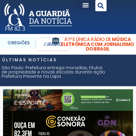
A 1ª E ÚNICA RÁDIO DE
MÚSICA
REGIÕES
ELETRÔNICA COM JORNALISMO
RÁDIO
DO BRASIL
ÚLTIMAS NOTÍCIAS
São Paulo: Prefeitura entrega moradias, títulos
de propriedade e novas escolas durante ação
Prefeitura Presente na Lapa