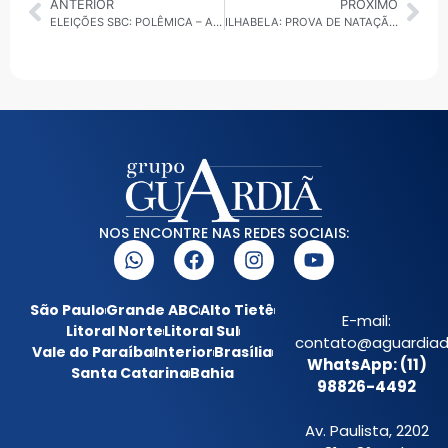
ANTERIOR
PRÓXIMO
ELEIÇÕES SBC: POLÊMICA – ALEX MANENTE OMITIU IMÓVEIS DE R$ 7,9 MILHÕES DA JUSTIÇA ELEITORAL
ILHABELA: PROVA DE NATAÇÃO ‘PÍER A PÍER’ ACONTECE NESTE SÁBADO COM 200 ATLETAS
NOS ENCONTRE NAS REDES SOCIAIS:
São Paulo
Grande ABC
Alto Tietê
E-mail:
Litoral Norte
Litoral Sul
contato@aguardiada
Vale do Paraíba
Interior
Brasília
WhatsApp: (11)
Santa Catarina
Bahia
98826-4492
Av. Paulista, 2202