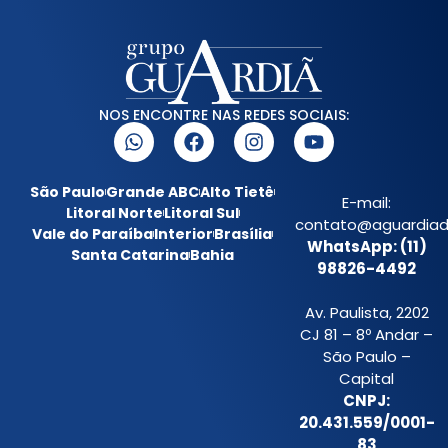
NOS ENCONTRE NAS REDES SOCIAIS:
São Paulo
Grande ABC
Alto Tietê
E-mail:
Litoral Norte
Litoral Sul
contato@aguardiada
Vale do Paraíba
Interior
Brasília
WhatsApp: (11)
Santa Catarina
Bahia
98826-4492
Av. Paulista, 2202
CJ 81 – 8º Andar –
São Paulo –
Capital
CNPJ:
20.431.559/0001-
83