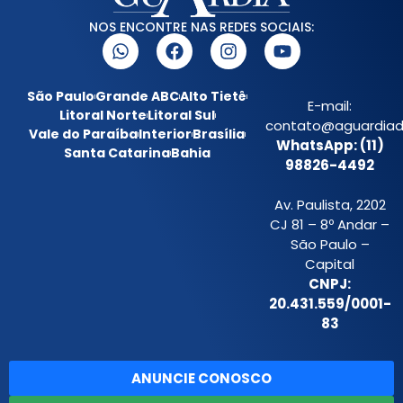
NOS ENCONTRE NAS REDES SOCIAIS:
São Paulo
Grande ABC
Alto Tietê
E-mail:
Litoral Norte
Litoral Sul
contato@aguardiada
Vale do Paraíba
Interior
Brasília
WhatsApp: (11)
Santa Catarina
Bahia
98826-4492
Av. Paulista, 2202
CJ 81 – 8º Andar –
São Paulo –
Capital
CNPJ:
20.431.559/0001-
83
ANUNCIE CONOSCO