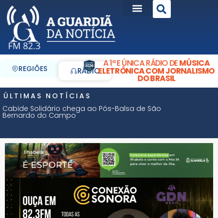
A 1ª E ÚNICA RÁDIO DE
MÚSICA
REGIÕES
ELETRÔNICA COM JORNALISMO
RÁDIO
DO BRASIL
ÚLTIMAS NOTÍCIAS
Cabide Solidário chega ao Pós-Balsa de São
Bernardo do Campo