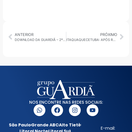
ANTERIOR
PRÓXIMO
DOWNLOAD DA GUARDIÃ – 2º 30 MINUTOS – 06.05.25 • ALTO TIETÊ
ITAQUAQUECETUBA: APÓS REPORTAGEM INVESTIGATIVA VEREADORGUSTAVO DO PT, TENTA INTIMIDAR JORNALISTA
NOS ENCONTRE NAS REDES SOCIAIS:
São Paulo
Grande ABC
Alto Tietê
E-mail:
Litoral Norte
Litoral Sul