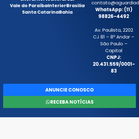
contato@aguardiada
Vale do Paraíba
Interior
Brasília
WhatsApp: (11)
Santa Catarina
Bahia
98826-4492
Av. Paulista, 2202
CJ 81 – 8º Andar –
São Paulo –
Capital
CNPJ:
20.431.559/0001-
83
ANUNCIE CONOSCO
RECEBA NOTÍCIAS