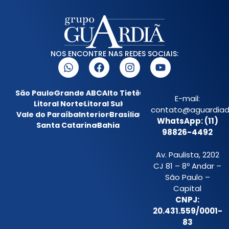
NOS ENCONTRE NAS REDES SOCIAIS:
São Paulo
Grande ABC
Alto Tietê
E-mail:
Litoral Norte
Litoral Sul
contato@aguardiada
Vale do Paraíba
Interior
Brasília
WhatsApp: (11)
Santa Catarina
Bahia
98826-4492
Av. Paulista, 2202
CJ 81 – 8º Andar –
São Paulo –
Capital
CNPJ:
20.431.559/0001-
83