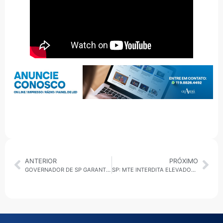
ANTERIOR
PRÓXIMO
GOVERNADOR DE SP GARANTE QUE O ‘SUPERAÇÃO’ É PRIORIDADE, MAS QUE O PROGRAMA NÃO É O ‘BOLSA FAMÍLIA’ DA DIREITA
SP: MTE INTERDITA ELEVADORES APÓS TRAGÉDIA EM OBRA NA ZONA OESTE