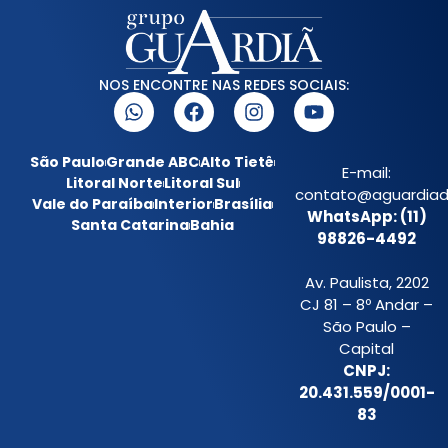
NOS ENCONTRE NAS REDES SOCIAIS:
São Paulo
Grande ABC
Alto Tietê
E-mail:
Litoral Norte
Litoral Sul
contato@aguardiada
Vale do Paraíba
Interior
Brasília
WhatsApp: (11)
Santa Catarina
Bahia
98826-4492
Av. Paulista, 2202
CJ 81 – 8º Andar –
São Paulo –
Capital
CNPJ:
20.431.559/0001-
83