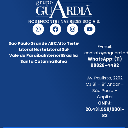
NOS ENCONTRE NAS REDES SOCIAIS:
São Paulo
Grande ABC
Alto Tietê
E-mail:
Litoral Norte
Litoral Sul
contato@aguardiada
Vale do Paraíba
Interior
Brasília
WhatsApp: (11)
Santa Catarina
Bahia
98826-4492
Av. Paulista, 2202
CJ 81 – 8º Andar –
São Paulo –
Capital
CNPJ:
20.431.559/0001-
83