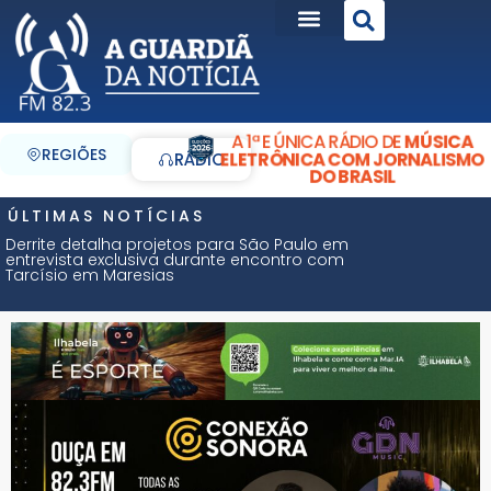
A 1ª E ÚNICA RÁDIO DE
MÚSICA
REGIÕES
ELETRÔNICA COM JORNALISMO
RÁDIO
DO BRASIL
ÚLTIMAS NOTÍCIAS
Derrite detalha projetos para São Paulo em
entrevista exclusiva durante encontro com
Tarcísio em Maresias