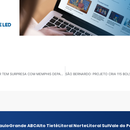
SÃO BERNARDO DO CAMPO: FESTA DO TRABALHADOR TEM SURPRESA COM MEMPHIS DEPAY E MC HARIEL NO PALCO
aulo
Grande ABC
Alto Tietê
Litoral Norte
Litoral Sul
Vale do P