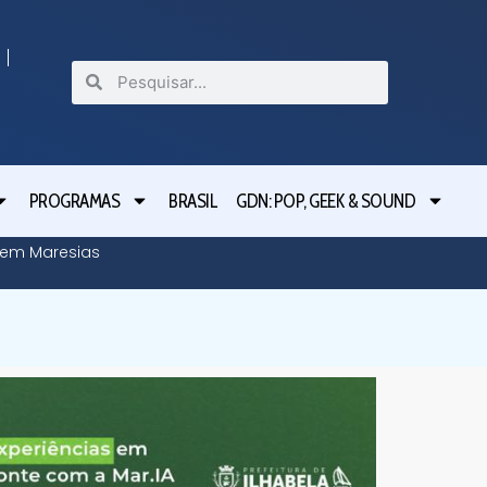
PROGRAMAS
BRASIL
GDN: POP, GEEK & SOUND
o em Maresias
Tarcísio