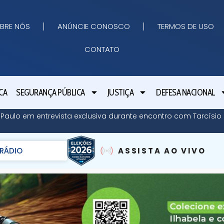
BRE NÓS
ANÚNCIE CONOSCO
TERMOS DE USO
CONTATO
CA
SEGURANÇA PÚBLICA
JUSTIÇA
DEFESA NACIONAL
o Paulo em entrevista exclusiva durante encontro com Tarcísi
RÁDIO
ASSISTA AO VIVO