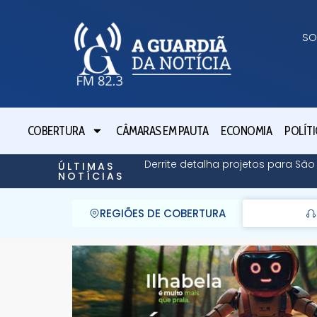
SO
COBERTURA
CÂMARAS EM PAUTA
ECONOMIA
POLÍTI
Derrite detalha projetos para Sã
ÚLTIMAS
NOTÍCIAS
REGIÕES DE COBERTURA