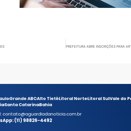
RES
aulo
Grande ABC
Alto Tietê
Litoral Norte
Litoral Sul
Vale do P
ia
Santa Catarina
Bahia
l:
contato@aguardiadanoticia.com.br
App: (11) 98826-4492