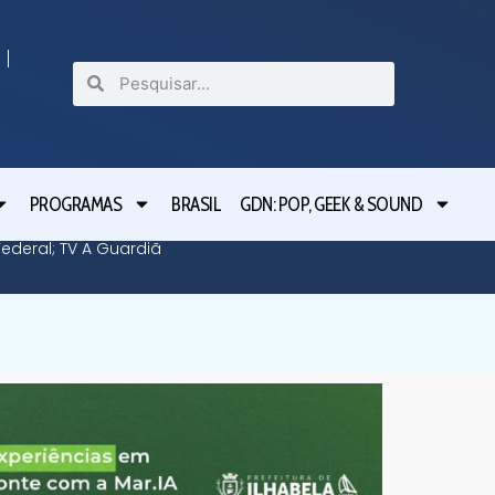
PROGRAMAS
BRASIL
GDN: POP, GEEK & SOUND
deral; TV A Guardiã
Guardiã 