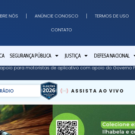
BRE NÓS
ANÚNCIE CONOSCO
TERMOS DE USO
CONTATO
CA
SEGURANÇA PÚBLICA
JUSTIÇA
DEFESA NACIONAL
apoio para motoristas de aplicativo com apoio do Governo Fe
RÁDIO
ASSISTA AO VIVO