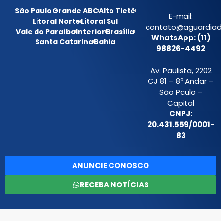
São Paulo
Grande ABC
Alto Tietê
E-mail:
Litoral Norte
Litoral Sul
contato@aguardiada
Vale do Paraíba
Interior
Brasília
WhatsApp: (11)
Santa Catarina
Bahia
98826-4492
Av. Paulista, 2202
CJ 81 – 8º Andar –
São Paulo –
Capital
CNPJ:
20.431.559/0001-
83
ANUNCIE CONOSCO
RECEBA NOTÍCIAS