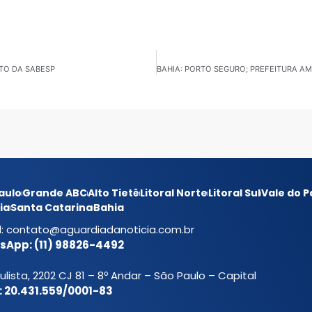
TO DA SABESP
aulo
Grande ABC
Alto Tietê
Litoral Norte
Litoral Sul
Vale do P
ia
Santa Catarina
Bahia
l:
contato@aguardiadanoticia.com.br
App: (11) 98826-4492
ulista, 2202 CJ 81 – 8º Andar – São Paulo – Capital
 20.431.559/0001-83