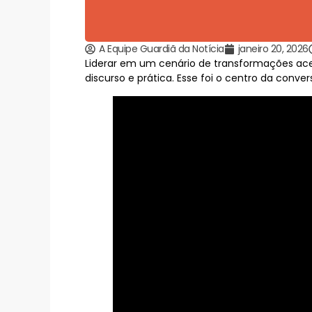
A Equipe Guardiã da Notícia
janeiro 20, 2026
Liderar em um cenário de transformações acel
discurso e prática. Esse foi o centro da conv