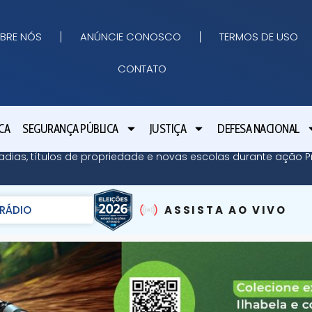
BRE NÓS
ANÚNCIE CONOSCO
TERMOS DE USO
CONTATO
CA
SEGURANÇA PÚBLICA
JUSTIÇA
DEFESA NACIONAL
adias, títulos de propriedade e novas escolas durante ação Pr
RÁDIO
ASSISTA AO VIVO