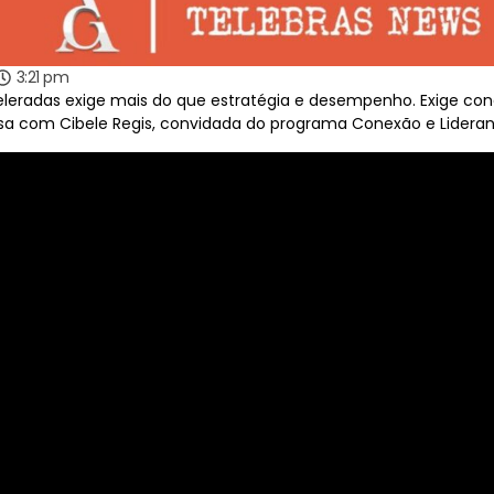
3:21 pm
eradas exige mais do que estratégia e desempenho. Exige cone
ersa com Cibele Regis, convidada do programa Conexão e Lidera