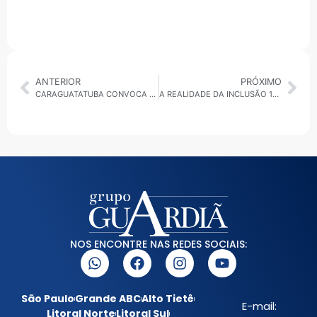
ANTERIOR
PRÓXIMO
CARAGUATATUBA CONVOCA MAIS AGENTES DE APOIO ESCOLAR PARA REDE MUNICIPAL
A REALIDADE DA INCLUSÃO 14/10/2025: LIMINAR PROÍBE COBRANÇA DE COPARTICIPAÇÃO EM PLANO DE SAÚDE
NOS ENCONTRE NAS REDES SOCIAIS:
São Paulo
Grande ABC
Alto Tietê
E-mail:
Litoral Norte
Litoral Sul