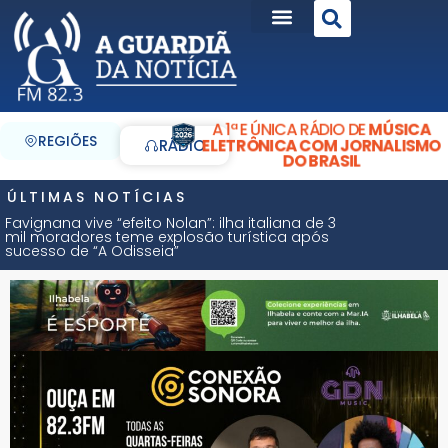
A 1ª E ÚNICA RÁDIO DE
MÚSICA
REGIÕES
ELETRÔNICA COM JORNALISMO
RÁDIO
DO BRASIL
ÚLTIMAS NOTÍCIAS
Favignana vive “efeito Nolan”: ilha italiana de 3
mil moradores teme explosão turística após
sucesso de “A Odisseia”