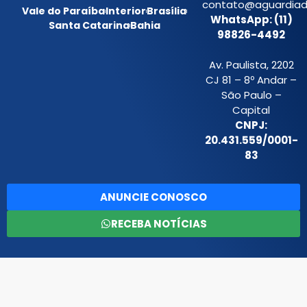
contato@aguardiada
Vale do Paraíba
Interior
Brasília
WhatsApp: (11)
Santa Catarina
Bahia
98826-4492
Av. Paulista, 2202
CJ 81 – 8º Andar –
São Paulo –
Capital
CNPJ:
20.431.559/0001-
83
ANUNCIE CONOSCO
RECEBA NOTÍCIAS