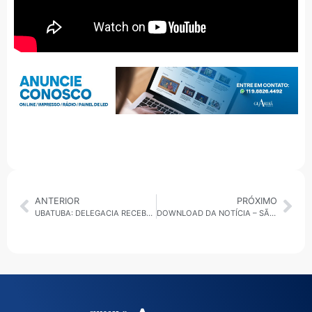
ANTERIOR
PRÓXIMO
UBATUBA: DELEGACIA RECEBE REFORÇO COM NOVO DELEGADO PARA O SETOR DE INVESTIGAÇÕES GERAIS
DOWNLOAD DA NOTÍCIA – SÃO PAULO EXPO RECEBE 14º FESTIVAL RME 2025 – CIDADE DAS EMPREENDEDORAS