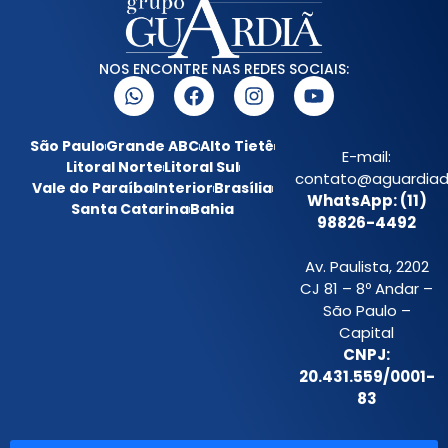
NOS ENCONTRE NAS REDES SOCIAIS:
São Paulo
Grande ABC
Alto Tietê
E-mail:
Litoral Norte
Litoral Sul
contato@aguardiada
Vale do Paraíba
Interior
Brasília
WhatsApp: (11)
Santa Catarina
Bahia
98826-4492
Av. Paulista, 2202
CJ 81 – 8º Andar –
São Paulo –
Capital
CNPJ:
20.431.559/0001-
83