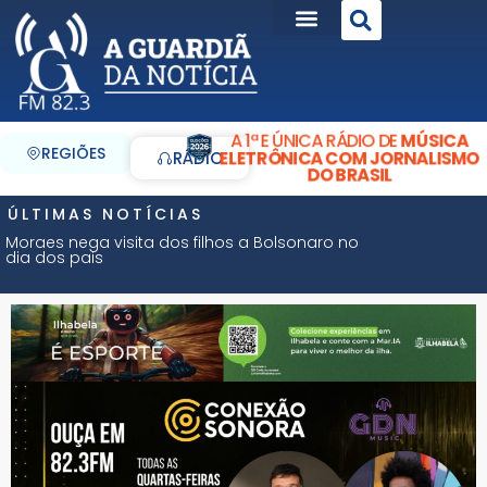
A 1ª E ÚNICA RÁDIO DE
MÚSICA
REGIÕES
ELETRÔNICA COM JORNALISMO
RÁDIO
DO BRASIL
ÚLTIMAS NOTÍCIAS
Moraes nega visita dos filhos a Bolsonaro no
dia dos pais