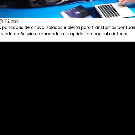
1:12 pm
pancadas de chuva isoladas e alerta para transtornos pontuais
inda da Bolívia e mandados cumpridos na capital e interior.