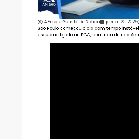
A Equipe Guardiã da Notícia
janeiro 20, 2026
São Paulo começou o dia com tempo instável, 
esquema ligado ao PCC, com rota de cocaína v