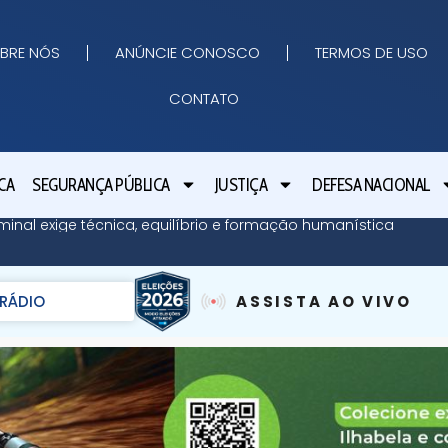
BRE NÓS
ANÚNCIE CONOSCO
TERMOS DE USO
CONTATO
CA
SEGURANÇA PÚBLICA
JUSTIÇA
DEFESA NACIONAL
minal exige técnica, equilíbrio e formação humanística
RÁDIO
ASSISTA AO VIVO