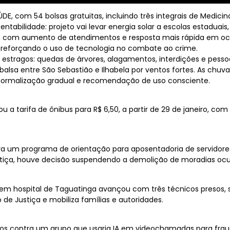
E, com 54 bolsas gratuitas, incluindo três integrais de Medici
tabilidade: projeto vai levar energia solar a escolas estadua
TT, com aumento de atendimentos e resposta mais rápida em oco
reforçando o uso de tecnologia no combate ao crime.
ou estragos: quedas de árvores, alagamentos, interdições e pes
balsa entre São Sebastião e Ilhabela por ventos fortes. As c
normalização gradual e recomendação de uso consciente.
 a tarifa de ônibus para R$ 6,50, a partir de 29 de janeiro, com
para um programa de orientação para aposentadoria de servido
stiça, houve decisão suspendendo a demolição de moradias ocup
s em hospital de Taguatinga avançou com três técnicos presos, 
de Justiça e mobiliza famílias e autoridades.
os contra um grupo que usaria IA em videochamadas para fraud