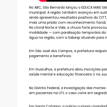
No ABC, São Bernardo lançou o EDUCA MAIS SAÚD
municipal. A região também avançou em susten
ainda apresentou resultados positivos do CI
mais uma prisão com reconhecimento facial, 
No Litoral Norte e Vale, a chuva forte provoc
mobilidade — com paralisação temporária da 
água na região, com a Sabesp atuando para 
Em São José dos Campos, a prefeitura reajustou
pagamento e benefícios.
Em Guarulhos, a prefeitura abriu inscrições 
saúde mental e educação financeira. E na Ju
No Distrito Federal, a investigação das morte
em pacientes na UTI; o caso corre em segredo 
Em Santa Catarina, a polícia cumpriu mandad