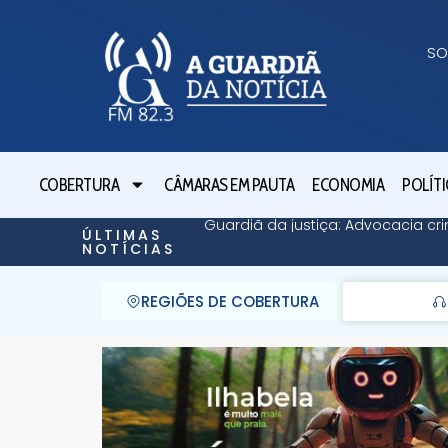
SO
COBERTURA
CÂMARAS EM PAUTA
ECONOMIA
POLÍTI
Guardiã da justiça: Advocacia cri
ÚLTIMAS
NOTÍCIAS
REGIÕES DE COBERTURA