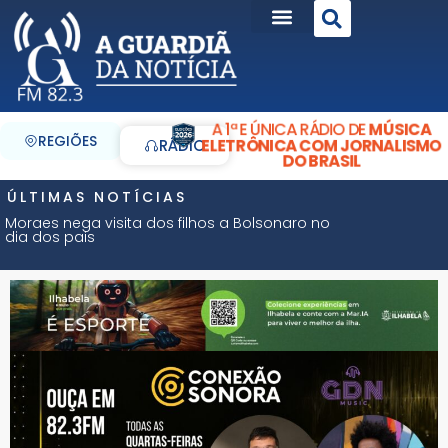
A 1ª E ÚNICA RÁDIO DE
MÚSICA
REGIÕES
ELETRÔNICA COM JORNALISMO
RÁDIO
DO BRASIL
ÚLTIMAS NOTÍCIAS
Moraes nega visita dos filhos a Bolsonaro no
dia dos pais