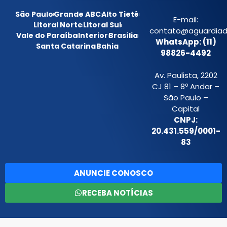
São Paulo
Grande ABC
Alto Tietê
E-mail:
Litoral Norte
Litoral Sul
contato@aguardiada
Vale do Paraíba
Interior
Brasília
WhatsApp: (11)
Santa Catarina
Bahia
98826-4492
Av. Paulista, 2202
CJ 81 – 8º Andar –
São Paulo –
Capital
CNPJ:
20.431.559/0001-
83
ANUNCIE CONOSCO
RECEBA NOTÍCIAS