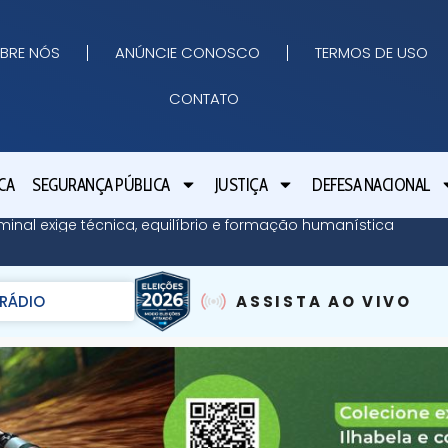
BRE NÓS
ANÚNCIE CONOSCO
TERMOS DE USO
CONTATO
CA
SEGURANÇA PÚBLICA
JUSTIÇA
DEFESA NACIONAL
minal exige técnica, equilíbrio e formação humanística
RÁDIO
ASSISTA AO VIVO