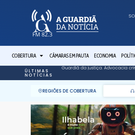
SO
COBERTURA
CÂMARAS EM PAUTA
ECONOMIA
POLÍTI
Guardiã da justiça: Advocacia cri
ÚLTIMAS
NOTÍCIAS
REGIÕES DE COBERTURA