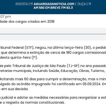
:07 pm
idade dos cargos criados em 2018
ribunal Federal (STF), negou, na última terça-feira (30), o ped
 que determina a extinção de cerca de 180 cargos comissionado
desta quinta-feira (1º).
is pelo Tribunal de Justiça de São Paulo (TJ-SP) no ano passad
etarias municipais, incluindo Saúde, Educação, Obras, Turismo, 
licitando mais 60 dias para cumprir a determinação, mas o minis
julgado do acórdão impugnado foi certificado em 05.09.2024. E
o em sua decisão.
 judicial e adotar as medidas necessárias para reorganizar a es
e o respeito às normas constitucionais.