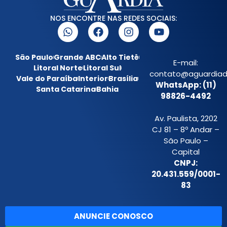
NOS ENCONTRE NAS REDES SOCIAIS:
São Paulo
Grande ABC
Alto Tietê
E-mail:
Litoral Norte
Litoral Sul
contato@aguardiada
Vale do Paraíba
Interior
Brasília
WhatsApp: (11)
Santa Catarina
Bahia
98826-4492
Av. Paulista, 2202
CJ 81 – 8º Andar –
São Paulo –
Capital
CNPJ:
20.431.559/0001-
83
ANUNCIE CONOSCO