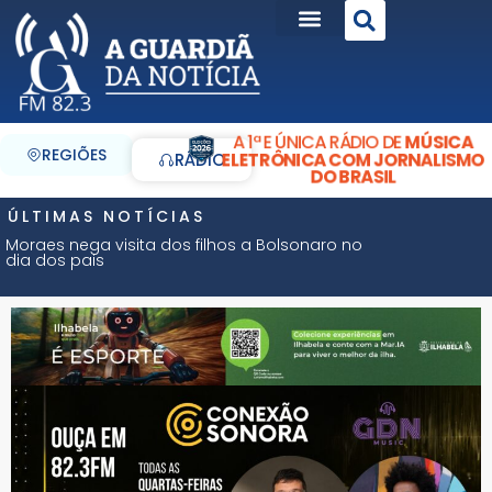
A 1ª E ÚNICA RÁDIO DE
MÚSICA
REGIÕES
ELETRÔNICA COM JORNALISMO
RÁDIO
DO BRASIL
ÚLTIMAS NOTÍCIAS
Moraes nega visita dos filhos a Bolsonaro no
dia dos pais