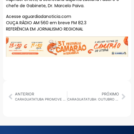
chefe de Gabinete, Dr. Marcelo Paiva.
Acesse aguardiadanoticia.com
OUÇA RÁDIO AM 560 em breve FM 82.3
REFERÊNCIA EM JORNALISMO REGIONAL
ANTERIOR
PRÓXIMO
CARAGUATATUBA PROMOVE SEGUNDO LEILÃO PRESENCIAL DE VEÍCULOS E EQUIPAMENTOS NO DIA 17 DE OUTUBRO
CARAGUATATUBA: OUTUBRO ROSA TERÁ MUTIRÃO DE EXAMES, CAPACITAÇÃO E ILUMINAÇÃO ESPECIAL