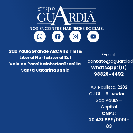
NOS ENCONTRE NAS REDES SOCIAIS:
São Paulo
Grande ABC
Alto Tietê
E-mail:
Litoral Norte
Litoral Sul
contato@aguardiada
Vale do Paraíba
Interior
Brasília
WhatsApp: (11)
Santa Catarina
Bahia
98826-4492
Av. Paulista, 2202
CJ 81 – 8º Andar –
São Paulo –
Capital
CNPJ:
20.431.559/0001-
83