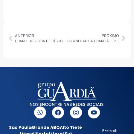
ANTERIOR
PRÓXIMO
GUARULHOS: CEIA DE PÁSCOA DESAFIA O BOLSO E MOVIMENTA FEIRAS E MERCADOS
DOWNLOAD DA GUARDIÃ – 3º 30 MINUTOS – 17.04.2025 • ALTO TIETÊ
NOS ENCONTRE NAS REDES SOCIAIS:
São Paulo
Grande ABC
Alto Tietê
E-mail:
Litoral Norte
Litoral Sul