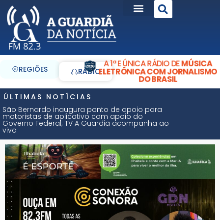
A 1ª E ÚNICA RÁDIO DE
MÚSICA
REGIÕES
ELETRÔNICA COM JORNALISMO
RÁDIO
DO BRASIL
ÚLTIMAS NOTÍCIAS
São Bernardo inaugura ponto de apoio para
motoristas de aplicativo com apoio do
Governo Federal; TV A Guardiã acompanha ao
vivo