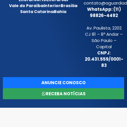
contato@aguardiada
Vale do Paraíba
Interior
Brasília
WhatsApp: (11)
Santa Catarina
Bahia
98826-4492
Av. Paulista, 2202
CJ 81 – 8º Andar –
São Paulo –
Capital
CNPJ:
20.431.559/0001-
83
ANUNCIE CONOSCO
RECEBA NOTÍCIAS