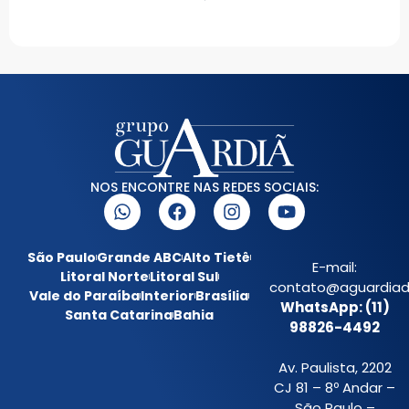
NOS ENCONTRE NAS REDES SOCIAIS:
São Paulo
Grande ABC
Alto Tietê
E-mail:
Litoral Norte
Litoral Sul
contato@aguardiada
Vale do Paraíba
Interior
Brasília
WhatsApp: (11)
Santa Catarina
Bahia
98826-4492
Av. Paulista, 2202
CJ 81 – 8º Andar –
São Paulo –