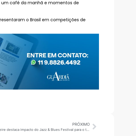
com um café da manhã e momentos de
presentaram o Brasil em competições de
PRÓXIMO
Direto do palco Pau D’Alho: Prefeito Zé Freire destaca impacto do Jazz & Blues Festival para o turismo e a economia de Guararema