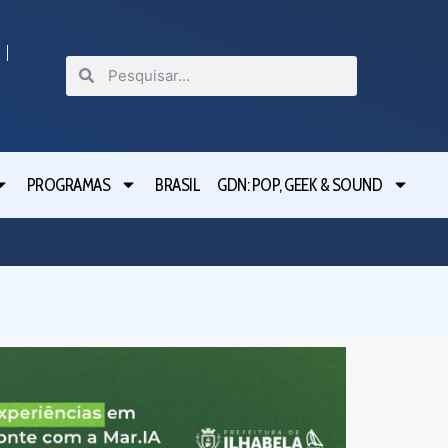
PROGRAMAS
BRASIL
GDN: POP, GEEK & SOUND
São Ber