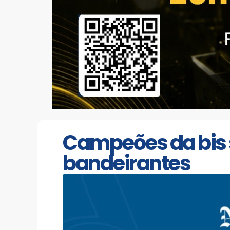
Campeões da bis s
bandeirantes