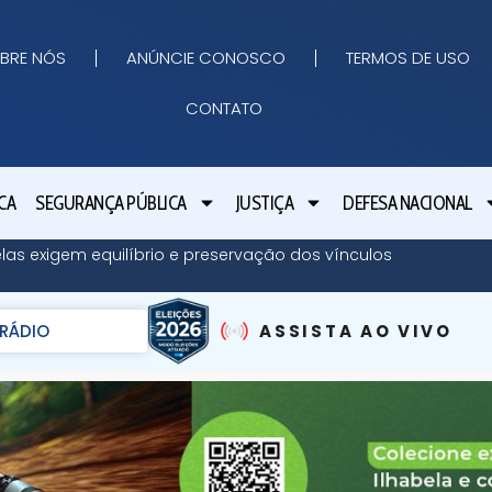
BRE NÓS
ANÚNCIE CONOSCO
TERMOS DE USO
CONTATO
CA
SEGURANÇA PÚBLICA
JUSTIÇA
DEFESA NACIONAL
elas exigem equilíbrio e preservação dos vínculos
RÁDIO
ASSISTA AO VIVO