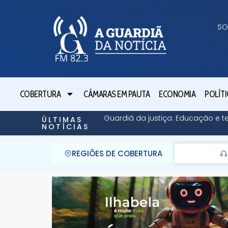
SO
COBERTURA
CÂMARAS EM PAUTA
ECONOMIA
POLÍTI
Guardiã da justiça: Educação e t
ÚLTIMAS
NOTÍCIAS
REGIÕES DE COBERTURA