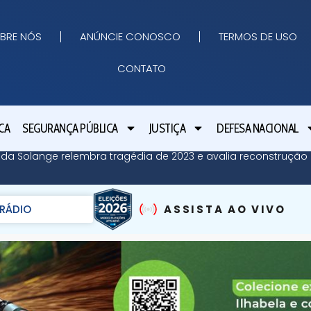
BRE NÓS
ANÚNCIE CONOSCO
TERMOS DE USO
CONTATO
CA
SEGURANÇA PÚBLICA
JUSTIÇA
DEFESA NACIONAL
 da Solange relembra tragédia de 2023 e avalia reconstrução 
RÁDIO
ASSISTA AO VIVO