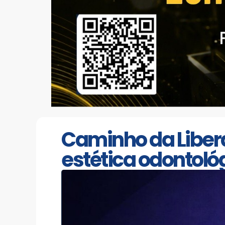
Caminho da Libe
estética odontoló