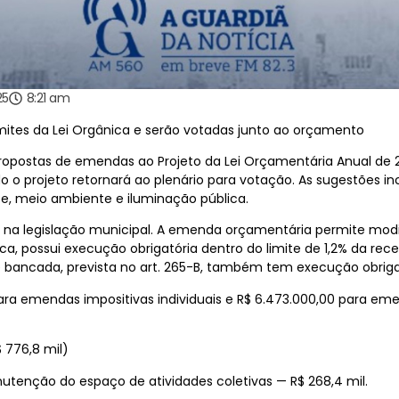
25
8:21 am
mites da Lei Orgânica e serão votadas junto ao orçamento
opostas de emendas ao Projeto da Lei Orçamentária Anual de 2
o o projeto retornará ao plenário para votação. As sugestões 
orte, meio ambiente e iluminação pública.
s na legislação municipal. A emenda orçamentária permite mo
nica, possui execução obrigatória dentro do limite de 1,2% da rec
bancada, prevista no art. 265-B, também tem execução obrigató
 para emendas impositivas individuais e R$ 6.473.000,00 para e
 776,8 mil)
utenção do espaço de atividades coletivas — R$ 268,4 mil.