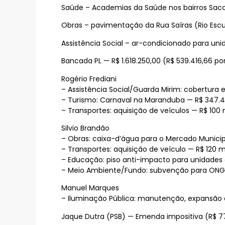
Saúde – Academias da Saúde nos bairros Saco d
Obras – pavimentação da Rua Saíras (Rio Escur
Assistência Social – ar-condicionado para uni
Bancada PL — R$ 1.618.250,00 (R$ 539.416,66 po
Rogério Frediani
– Assistência Social/Guarda Mirim: cobertura e
– Turismo: Carnaval na Maranduba — R$ 347.41
– Transportes: aquisição de veículos — R$ 100 m
Silvio Brandão
– Obras: caixa-d’água para o Mercado Municipa
– Transportes: aquisição de veículo — R$ 120 mi
– Educação: piso anti-impacto para unidades d
– Meio Ambiente/Fundo: subvenção para ONG A
Manuel Marques
– Iluminação Pública: manutenção, expansão e
Jaque Dutra (PSB) — Emenda impositiva (R$ 77