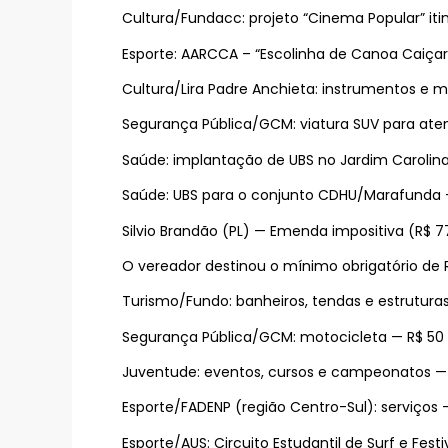
Cultura/Fundacc: projeto “Cinema Popular” iti
Esporte: AARCCA – “Escolinha de Canoa Caiçara
Cultura/Lira Padre Anchieta: instrumentos e m
Segurança Pública/GCM: viatura SUV para ate
Saúde: implantação de UBS no Jardim Carolina
Saúde: UBS para o conjunto CDHU/Marafunda — 
Silvio Brandão (PL) — Emenda impositiva (R$ 7
O vereador destinou o mínimo obrigatório de R
Turismo/Fundo: banheiros, tendas e estruturas
Segurança Pública/GCM: motocicleta — R$ 50 
Juventude: eventos, cursos e campeonatos — 
Esporte/FADENP (região Centro-Sul): serviços —
Esporte/AUS: Circuito Estudantil de Surf e Fest