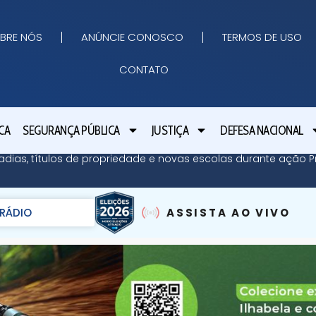
BRE NÓS
ANÚNCIE CONOSCO
TERMOS DE USO
CONTATO
CA
SEGURANÇA PÚBLICA
JUSTIÇA
DEFESA NACIONAL
adias, títulos de propriedade e novas escolas durante ação Pr
RÁDIO
ASSISTA AO VIVO