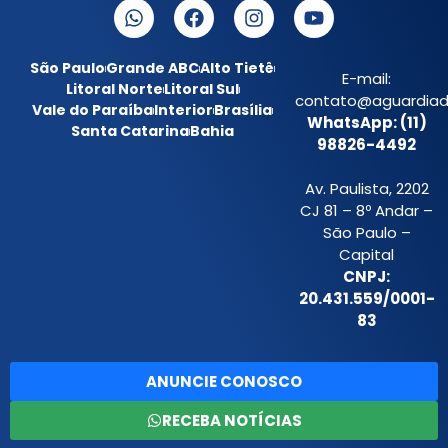
São Paulo
Grande ABC
Alto Tietê
E-mail:
Litoral Norte
Litoral Sul
contato@aguardiada
Vale do Paraíba
Interior
Brasília
WhatsApp: (11)
Santa Catarina
Bahia
98826-4492
Av. Paulista, 2202
CJ 81 – 8º Andar –
São Paulo –
Capital
CNPJ:
20.431.559/0001-
83
ANUNCIE CONOSCO
RECEBA NOTÍCIAS