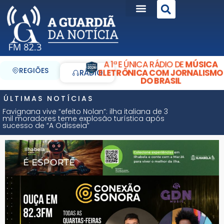
A 1ª E ÚNICA RÁDIO DE
MÚSICA
REGIÕES
ELETRÔNICA COM JORNALISMO
RÁDIO
DO BRASIL
ÚLTIMAS NOTÍCIAS
Favignana vive “efeito Nolan”: ilha italiana de 3
mil moradores teme explosão turística após
sucesso de “A Odisseia”