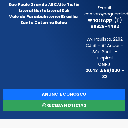
São Paulo
Grande ABC
Alto Tietê
E-mail:
Litoral Norte
Litoral Sul
contato@aguardiada
Vale do Paraíba
Interior
Brasília
WhatsApp: (11)
Santa Catarina
Bahia
98826-4492
Av. Paulista, 2202
CJ 81 – 8º Andar –
São Paulo –
Capital
CNPJ:
20.431.559/0001-
83
ANUNCIE CONOSCO
RECEBA NOTÍCIAS