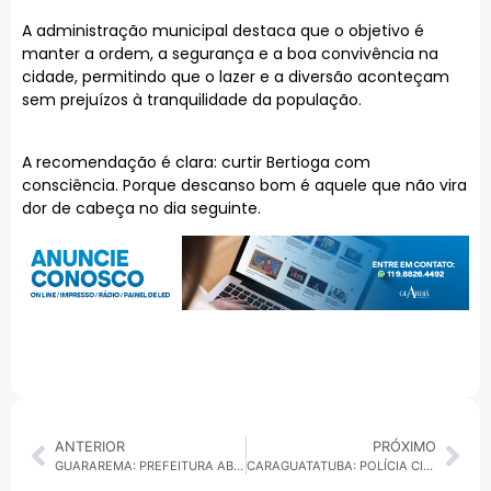
A administração municipal destaca que o objetivo é
manter a ordem, a segurança e a boa convivência na
cidade, permitindo que o lazer e a diversão aconteçam
sem prejuízos à tranquilidade da população.
A recomendação é clara: curtir Bertioga com
consciência. Porque descanso bom é aquele que não vira
dor de cabeça no dia seguinte.
ANTERIOR
PRÓXIMO
GUARAREMA: PREFEITURA ABRE CADASTRO PARA CASTRAÇÃO GRATUITA DE CÃES E GATOS
CARAGUATATUBA: POLÍCIA CIVIL APREENDE ADOLESCENTE DE 14 ANOS POR POSTAGENS DISCRIMINATÓRIAS NA INTERNET