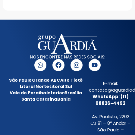
NOS ENCONTRE NAS REDES SOCIAIS:
São Paulo
Grande ABC
Alto Tietê
E-mail:
Litoral Norte
Litoral Sul
contato@aguardiada
Vale do Paraíba
Interior
Brasília
WhatsApp: (11)
Santa Catarina
Bahia
98826-4492
Av. Paulista, 2202
CJ 81 – 8º Andar –
São Paulo –