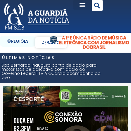
A 1ª E ÚNICA RÁDIO DE
MÚSICA
REGIÕES
ELETRÔNICA COM JORNALISMO
RÁDIO
DO BRASIL
ÚLTIMAS NOTÍCIAS
São Bernardo inaugura ponto de apoio para
motoristas de aplicativo com apoio do
Governo Federal; TV A Guardiã acompanha ao
vivo