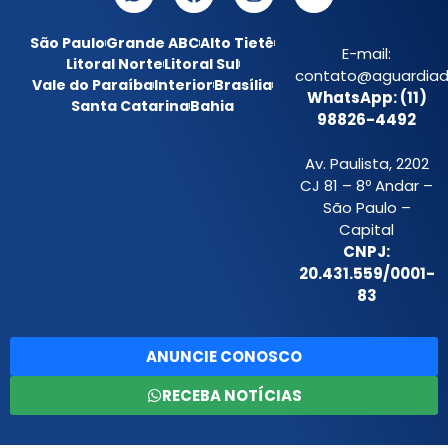
São Paulo
Grande ABC
Alto Tietê
E-mail:
Litoral Norte
Litoral Sul
contato@aguardiada
Vale do Paraíba
Interior
Brasília
WhatsApp: (11)
Santa Catarina
Bahia
98826-4492
Av. Paulista, 2202
CJ 81 – 8º Andar –
São Paulo –
Capital
CNPJ:
20.431.559/0001-
83
ANUNCIE CONOSCO
RECEBA NOTÍCIAS