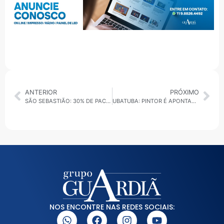
ANTERIOR
PRÓXIMO
SÃO SEBASTIÃO: 30% DE PACIENTES FALTAM A CONSULTAS E EXAMES E PREJUDICAM O ATENDIMENTO NO SUS
UBATUBA: PINTOR É APONTADO COMO DONO DE EMPRESA QUE FEZ DOAÇÃO SUSPEITA AO DEIC
NOS ENCONTRE NAS REDES SOCIAIS: